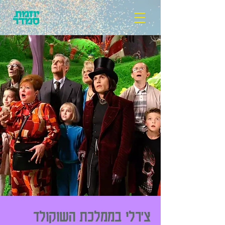
צ׳רלי בממלכת השוקולד